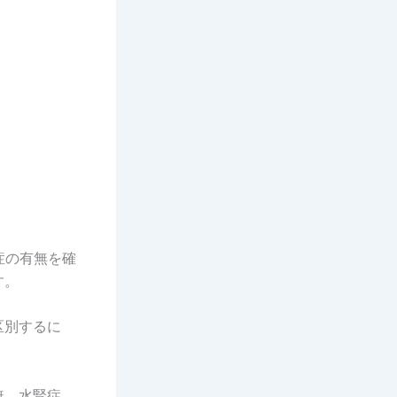
症の有無を確
す。
区別するに
無、水腎症、