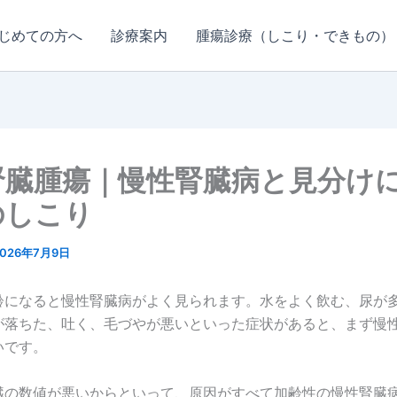
じめての方へ
診療案内
腫瘍診療（しこり・できもの）
腎臓腫瘍｜慢性腎臓病と見分け
のしこり
2026年7月9日
齢になると慢性腎臓病がよく見られます。水をよく飲む、尿が
が落ちた、吐く、毛づやが悪いといった症状があると、まず慢
いです。
臓の数値が悪いからといって、原因がすべて加齢性の慢性腎臓