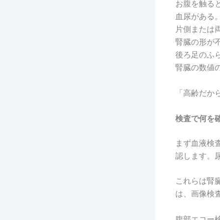
お腹を触る
血尿がある
片側または
腎臓の形が
後ろ足のふ
腎臓の数値
「高齢だか
検査で何を
まず血液検
認します。
これらは腎
は、画像検
腹部エコー