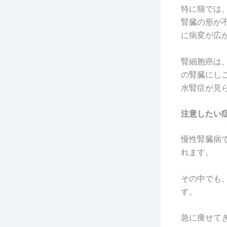
特に猫では
腎臓の形が
に病変が広
腎細胞癌は
の腎臓にし
水腎症が見
注意したい
慢性腎臓病
れます。
その中でも
す。
急に痩せて