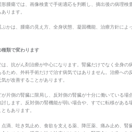
固形腫瘍では、画像検査で手術適応を判断し、摘出後の病理検
もあります。
選ぶかは、腫瘍の見え方、全身状態、凝固機能、治療方針によ
の種類で変わります
では、抗がん剤治療が中心になります。腎臓だけでなく全身の
あるため、外科手術だけで治す病気ではありません。治療への
元気が改善することがあります。
どが片側の腎臓に限局し、反対側の腎臓が十分に働いている場
検討します。反対側の腎機能が弱い場合や、すでに転移がある
こともあります。
、点滴、吐き気止め、食欲を支える薬、降圧薬、痛み止め、腎