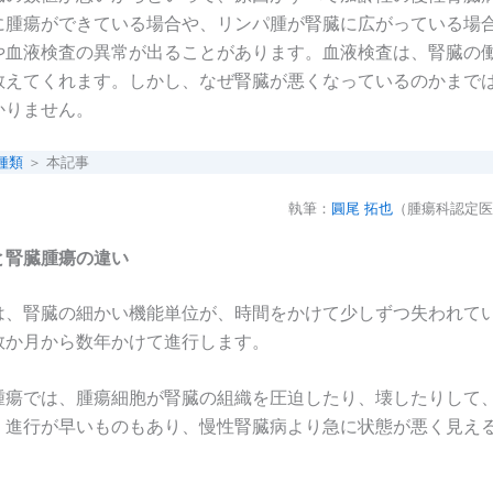
に腫瘍ができている場合や、リンパ腫が腎臓に広がっている場
や血液検査の異常が出ることがあります。血液検査は、腎臓の
教えてくれます。しかし、なぜ腎臓が悪くなっているのかまで
かりません。
種類
＞ 本記事
執筆：
圓尾 拓也
（腫瘍科認定医
と腎臓腫瘍の違い
は、腎臓の細かい機能単位が、時間をかけて少しずつ失われて
数か月から数年かけて進行します。
腫瘍では、腫瘍細胞が腎臓の組織を圧迫したり、壊したりして
。進行が早いものもあり、慢性腎臓病より急に状態が悪く見え