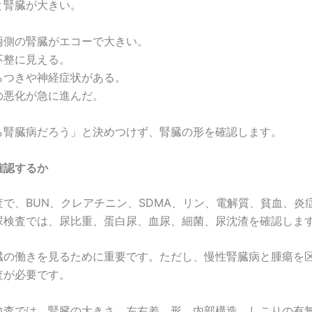
と腎臓が大きい。
。
両側の腎臓がエコーで大きい。
不整に見える。
らつきや神経症状がある。
の悪化が急に進んだ。
ら腎臓病だろう」と決めつけず、腎臓の形を確認します。
確認するか
査で、BUN、クレアチニン、SDMA、リン、電解質、貧血、炎
尿検査では、尿比重、蛋白尿、血尿、細菌、尿沈渣を確認しま
臓の働きを見るために重要です。ただし、慢性腎臓病と腫瘍を
査が必要です。
検査では、腎臓の大きさ、左右差、形、内部構造、しこりの有