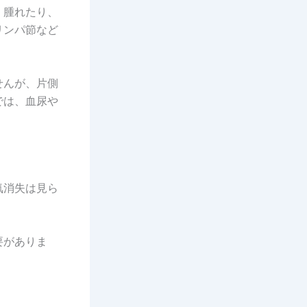
く腫れたり、
リンパ節など
せんが、片側
では、血尿や
気消失は見ら
要がありま