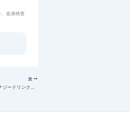
を、血液検査
次
犬がコーヒーやエナジードリンクを飲んだら危険？カフェイン中毒の症状と受診の目安