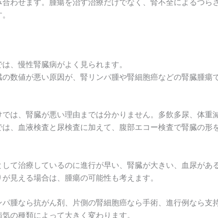
み合わせます。腫瘍を治す治療だけでなく、腎不全によるつら
す。
では、慢性腎臓病がよく見られます。
臓の数値が悪い原因が、腎リンパ腫や腎細胞癌などの腎臓腫瘍
けでは、腎臓が悪い理由までは分かりません。多飲多尿、体重
では、血液検査と尿検査に加えて、腹部エコー検査で腎臓の形
として治療しているのに進行が早い、腎臓が大きい、血尿があ
りが見える場合は、腫瘍の可能性も考えます。
ンパ腫なら抗がん剤、片側の腎細胞癌なら手術、進行例なら支
病気の種類によって大きく変わります。