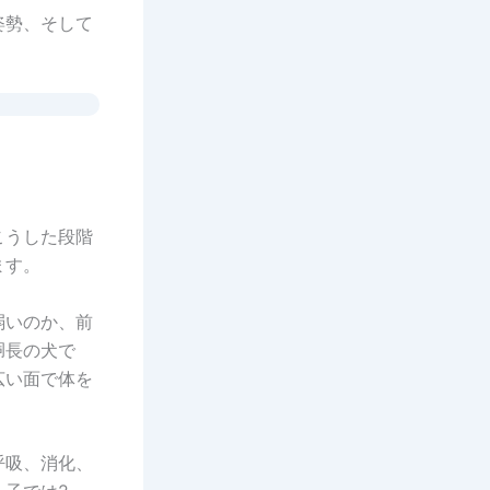
姿勢、そして
。
こうした段階
ます。
弱いのか、前
胴長の犬で
広い面で体を
呼吸、消化、