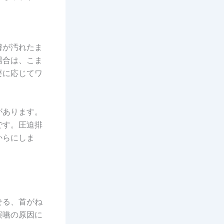
膚が汚れたま
場合は、こま
要に応じてワ
があります。
です。圧迫排
からにしま
せる、首がね
誤嚥の原因に