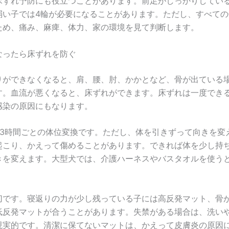
床ずれ予防にも役立つことがあります。前足がしっかりしている
弱い子では4輪が必要になることがあります。ただし、すべての
ため、痛み、麻痺、体力、家の環境を見て判断します。
なったら床ずれを防ぐ
りができなくなると、肩、腰、肘、かかとなど、骨が出ている
す。血流が悪くなると、床ずれができます。床ずれは一度でき
感染の原因にもなります。
～3時間ごとの体位変換です。ただし、体を引きずって向きを変
起こり、かえって傷めることがあります。できれば体を少し持
きを変えます。大型犬では、介護ハーネスやバスタオルを使う
。
切です。寝返りの力が少し残っている子には高反発マット、骨
低反発マットが合うことがあります。失禁がある場合は、洗い
現実的です。清潔に保てないマットは、かえって皮膚炎の原因