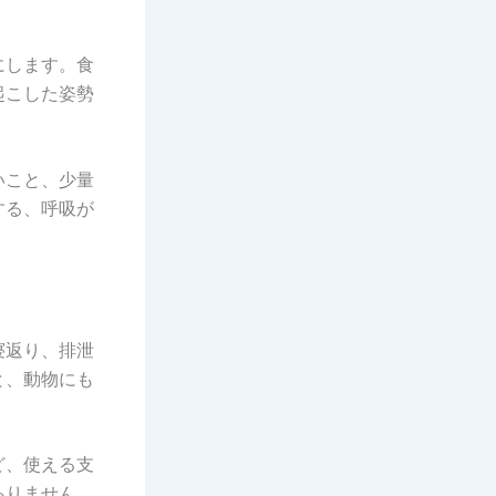
にします。食
起こした姿勢
いこと、少量
する、呼吸が
寝返り、排泄
と、動物にも
ど、使える支
ありません。