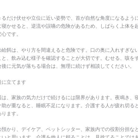
きるだけ伏せや立位に近い姿勢で、首が自然な角度になるよう
に寝かせると、逆流や誤嚥の危険があるため、しばらく上体を
安心です。
の給餌は、やり方を間違えると危険です。口の奥に入れすぎな
こと、飲み込む様子を確認することが大切です。むせる、咳を
食後に元気が落ちる場合は、無理に続けず相談してください。
役に立てます
護は、家族の気力だけで続けるには限界があります。夜鳴き、
介助が重なると、睡眠不足になります。介護する人が疲れ切る
わります。
の預かり、デイケア、ペットシッター、家族内での役割分担な
よいと思います。介護を他人に頼ることは、見捨てることでは