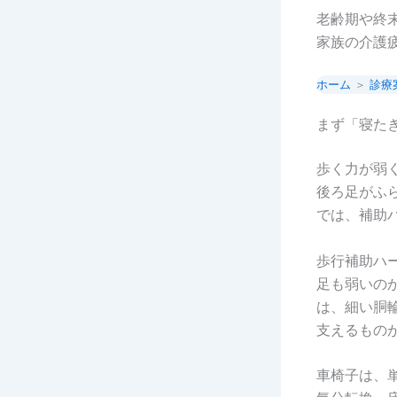
老齢期や終
家族の介護
ホーム
＞
診療
まず「寝た
歩く力が弱
後ろ足がふ
では、補助
歩行補助ハ
足も弱いの
は、細い胴
支えるもの
車椅子は、