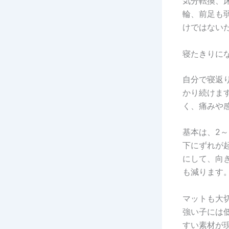
気分転換、
輪、前足も
けではない
寝たきりに
自分で寝返
かり続けま
く、痛みや
基本は、2
下にずれが
にして、向
も減ります
マットも大
強い子には
すい素材が