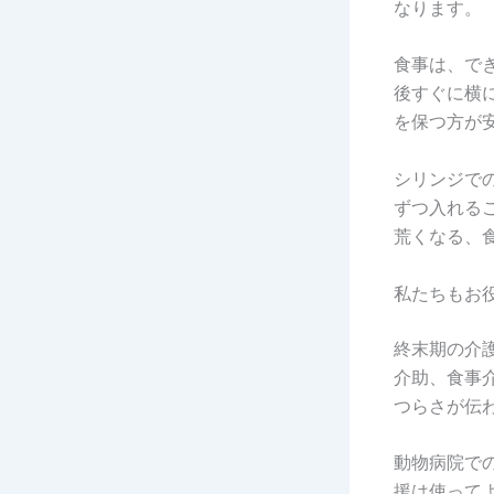
なります。
食事は、で
後すぐに横
を保つ方が
シリンジで
ずつ入れる
荒くなる、
私たちもお
終末期の介
介助、食事
つらさが伝
動物病院で
援は使って