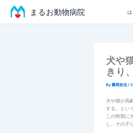
内
まるお動物病院
容
は
を
ス
キ
ッ
プ
犬や
きり
By
圓尾拓也
/
犬や猫が高
する、とい
この時期に
し、その子