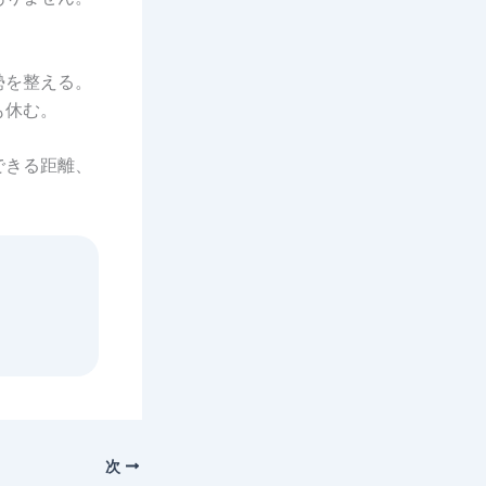
勢を整える。
も休む。
できる距離、
次