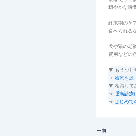
穏やかな時
終末期のケ
食べられる
犬や猫の老
費用などの
▼ もう少し
→
治療を迷
▼ 相談して
→
腫瘍診療
→
はじめて
前