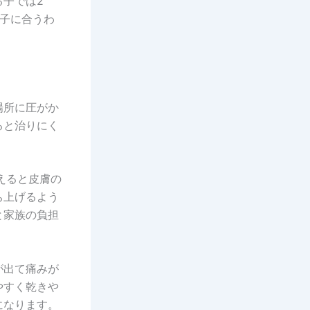
子では2
子に合うわ
場所に圧がか
ると治りにく
えると皮膚の
ち上げるよう
と家族の負担
が出て痛みが
やすく乾きや
になります。