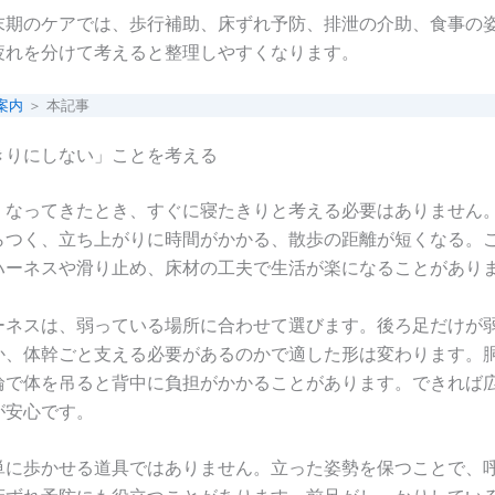
末期のケアでは、歩行補助、床ずれ予防、排泄の介助、食事の
疲れを分けて考えると整理しやすくなります。
案内
＞ 本記事
きりにしない」ことを考える
くなってきたとき、すぐに寝たきりと考える必要はありません
らつく、立ち上がりに時間がかかる、散歩の距離が短くなる。
ハーネスや滑り止め、床材の工夫で生活が楽になることがあり
ーネスは、弱っている場所に合わせて選びます。後ろ足だけが
か、体幹ごと支える必要があるのかで適した形は変わります。
輪で体を吊ると背中に負担がかかることがあります。できれば
が安心です。
単に歩かせる道具ではありません。立った姿勢を保つことで、