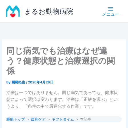
内
まるお動物病院
容
を
ス
キ
ッ
プ
同じ病気でも治療はなぜ違
う？健康状態と治療選択の関
係
By
圓尾拓也
/
2026年4月26日
治療は一つではありません。同じ病気であっても、健康状
態によって選択は変わります。治療は「正解を選ぶ」とい
うより、「条件の中で最適化する作業」です。
腫瘍トップ
＞
緩和ケア
＞
ギフトタイム
＞ 本記事