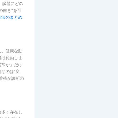
て、臓器にどの
の働き”を可
方法のまとめ
ん。健康な動
値は変動しま
異常か」だけ
なのは“変
推移が診断の
数多く存在し