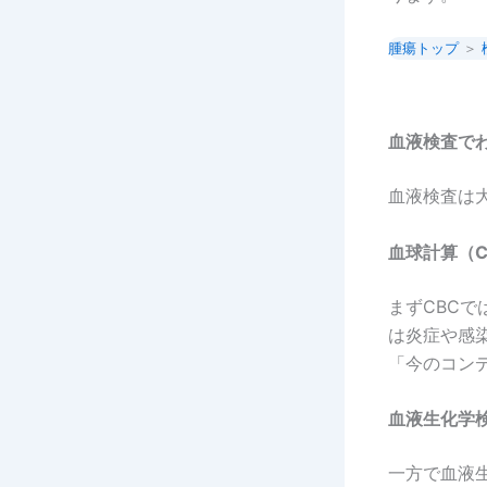
腫瘍トップ
＞
血液検査で
血液検査は
血球計算（
まずCBC
は炎症や感
「今のコン
血液生化学
一方で血液生