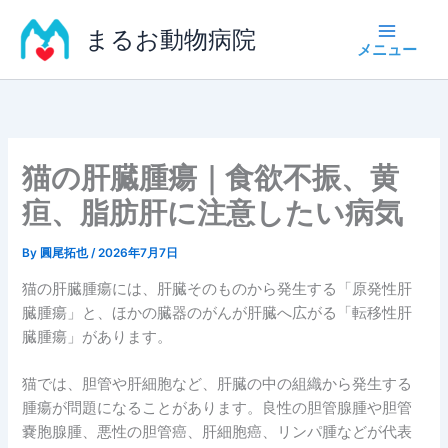
内
まるお動物病院
容
を
ス
キ
ッ
プ
猫の肝臓腫瘍｜食欲不振、黄
疸、脂肪肝に注意したい病気
By
圓尾拓也
/
2026年7月7日
猫の肝臓腫瘍には、肝臓そのものから発生する「原発性肝
臓腫瘍」と、ほかの臓器のがんが肝臓へ広がる「転移性肝
臓腫瘍」があります。
猫では、胆管や肝細胞など、肝臓の中の組織から発生する
腫瘍が問題になることがあります。良性の胆管腺腫や胆管
嚢胞腺腫、悪性の胆管癌、肝細胞癌、リンパ腫などが代表