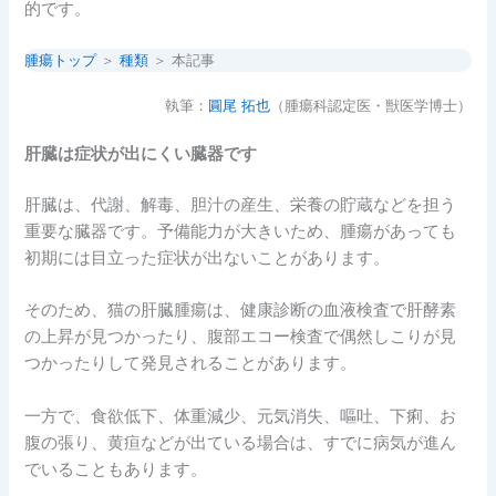
的です。
腫瘍トップ
＞
種類
＞ 本記事
執筆：
圓尾 拓也
（腫瘍科認定医・獣医学博士）
肝臓は症状が出にくい臓器です
肝臓は、代謝、解毒、胆汁の産生、栄養の貯蔵などを担う
重要な臓器です。予備能力が大きいため、腫瘍があっても
初期には目立った症状が出ないことがあります。
そのため、猫の肝臓腫瘍は、健康診断の血液検査で肝酵素
の上昇が見つかったり、腹部エコー検査で偶然しこりが見
つかったりして発見されることがあります。
一方で、食欲低下、体重減少、元気消失、嘔吐、下痢、お
腹の張り、黄疸などが出ている場合は、すでに病気が進ん
でいることもあります。