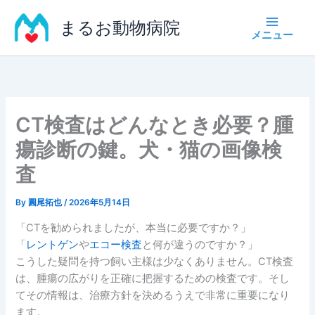
内
まるお動物病院
容
を
ス
キ
ッ
プ
CT検査はどんなとき必要？腫
瘍診断の鍵。犬・猫の画像検
査
By
圓尾拓也
/
2026年5月14日
「CTを勧められましたが、本当に必要ですか？」
「
レントゲン
や
エコー検査
と何が違うのですか？」
こうした疑問を持つ飼い主様は少なくありません。CT検査
は、腫瘍の広がりを正確に把握するための検査です。そし
てその情報は、治療方針を決めるうえで非常に重要になり
ます。