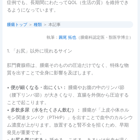
症例でも、長期間にわたってQOL（生活の質）を維持でき
るようになっています。
腫瘍トップ
＞
種類
＞ 本記事
執筆：
圓尾 拓也
（腫瘍科認定医・獣医学博士）
1. 「お尻」以外に現れるサイン
肛門嚢腺癌は、腫瘍そのものの圧迫だけでなく、特殊な物
質を出すことで全身に影響を及ぼします。
•
便が細くなる・出にくい：
腫瘍やお腹の中のリンパ節
（腰下リンパ節）が大きくなり、直腸を外側から圧迫する
ことで起こります。
•
多飲多尿（水をたくさん飲む）：
腫瘍が「上皮小体ホル
モン関連タンパク（PTHrP）」を出すことで血中のカルシウ
ム濃度が上がります。放置すると腎不全を招くため、早期
発見が重要です。