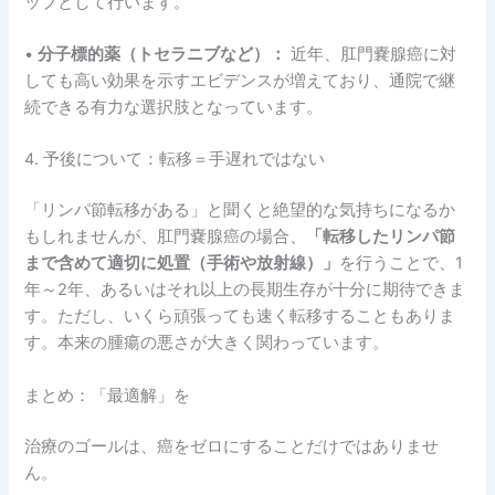
ップとして行います。
•
分子標的薬（トセラニブなど）：
近年、肛門嚢腺癌に対
しても高い効果を示すエビデンスが増えており、通院で継
続できる有力な選択肢となっています。
4. 予後について：転移＝手遅れではない
「リンパ節転移がある」と聞くと絶望的な気持ちになるか
もしれませんが、肛門嚢腺癌の場合、
「転移したリンパ節
まで含めて適切に処置（手術や放射線）」
を行うことで、1
年～2年、あるいはそれ以上の長期生存が十分に期待できま
す。ただし、いくら頑張っても速く転移することもありま
す。本来の腫瘍の悪さが大きく関わっています。
まとめ：「最適解」を
治療のゴールは、癌をゼロにすることだけではありませ
ん。