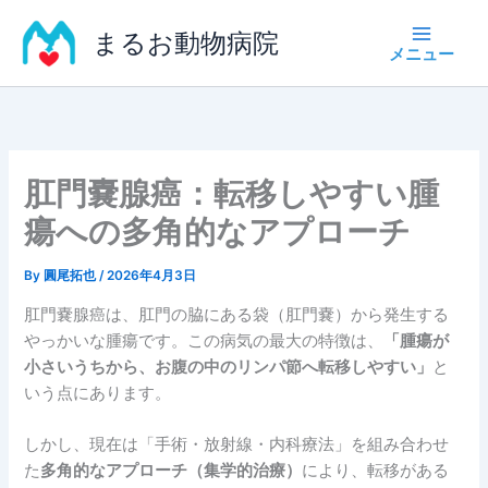
内
まるお動物病院
容
を
ス
キ
ッ
プ
肛門嚢腺癌：転移しやすい腫
瘍への多角的なアプローチ
By
圓尾拓也
/
2026年4月3日
肛門嚢腺癌は、肛門の脇にある袋（肛門嚢）から発生する
やっかいな腫瘍です。この病気の最大の特徴は、
「腫瘍が
小さいうちから、お腹の中のリンパ節へ転移しやすい」
と
いう点にあります。
しかし、現在は「手術・放射線・内科療法」を組み合わせ
た
多角的なアプローチ（集学的治療）
により、転移がある