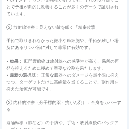
とで予後が劇的に改善することが多くのデータで証明され
ています。
② 放射線治療：見えない敵を叩く「精密攻撃」
手術で取りきれなかった微小な癌細胞や、手術が難しい場
所にあるリンパ節に対して非常に有効です。
•
効果：
肛門嚢腺癌は放射線への感受性が高く、局所の再
発を抑えるために極めて重要な役割を果たします。
•
最新の選択肢：
正常な臓器へのダメージを最小限に抑え
つつ、ターゲットだけに高線量を当てることで、副作用を
抑えた治療が可能です。
③ 内科的治療（分子標的薬・抗がん剤）：全身をカバーす
る
遠隔転移（肺など）の予防や、手術・放射線後のバックア