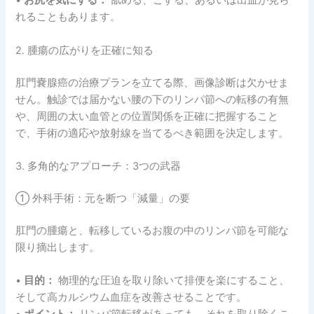
•
お尻を気にする：
舐める、こする、あるいは出血が見ら
れることもあります。
2. 腫瘍の広がりを正確に知る
肛門嚢腺癌の治療プランを立てる際、画像診断は欠かせま
せん。触診では届かない腰の下のリンパ節への転移の有無
や、周囲の太い血管との位置関係を正確に把握すること
で、手術の適応や放射線を当てるべき範囲を決定します。
3. 多角的なアプローチ：3つの武器
① 外科手術：元を断つ「減量」の要
肛門の腫瘍と、転移しているお腹の中のリンパ節を可能な
限り摘出します。
•
目的：
物理的な圧迫を取り除いて排便を楽にすること、
そして高カルシウム血症を改善させることです。
•
ポイント：
リンパ節転移があっても、それを取り除くこ