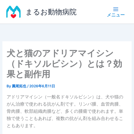
内
まるお動物病院
容
を
ス
キ
ッ
プ
犬と猫のアドリアマイシン
（ドキソルビシン）とは？効
果と副作用
By
圓尾拓也
/
2026年6月11日
アドリアマイシン（一般名ドキソルビシン）は、犬や猫の
がん治療で使われる抗がん剤です。リンパ腫、血管肉腫、
骨肉腫、軟部組織肉腫など、多くの腫瘍で使われます。単
独で使うこともあれば、複数の抗がん剤を組み合わせるこ
ともあります。