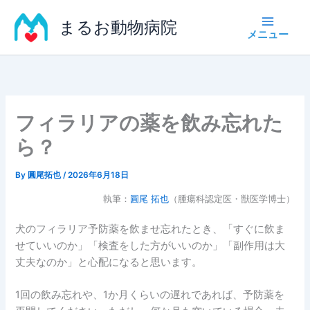
内
まるお動物病院
容
を
ス
キ
ッ
プ
フィラリアの薬を飲み忘れた
ら？
By
圓尾拓也
/
2026年6月18日
執筆：
圓尾 拓也
（腫瘍科認定医・獣医学博士）
犬のフィラリア予防薬を飲ませ忘れたとき、「すぐに飲ま
せていいのか」「検査をした方がいいのか」「副作用は大
丈夫なのか」と心配になると思います。
1回の飲み忘れや、1か月くらいの遅れであれば、予防薬を