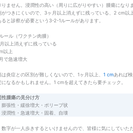
作りません。浸潤性の高い（周りに広がりやすい）腫瘍になり
がつきにくいので、3ヶ月以上消えずに残っている、2 cm以
ると診察が必要という3-2-1ルールがあります。
-1ルール（ワクチン肉腫）
ヶ月以上消えずに残っている
cm以上
ヶ月で急速増大
瘍は炎症との区別が難しくないので、1ヶ月以上、
1 cm
あれば検
になるかもしれません。1 cmを超えてきたら要チェック。
悪性腫瘍の見分け方
膨張性・緩徐増大・ポリープ状
浸潤性・急速増大・固着、自壊
、数字が一人歩きするといけませんので、皆様に気にしていた