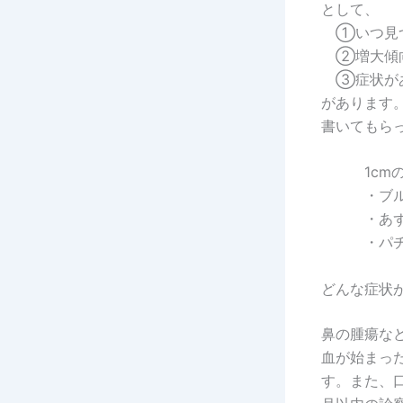
として、
①いつ見
②増大傾
③症状が
があります
書いてもら
1cm
・ブ
・あ
・パ
どんな症状
鼻の腫瘍な
血が始まっ
す。また、