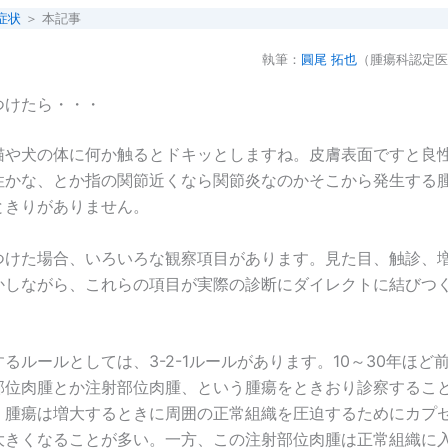
症状
＞ 本記事
執筆：
圓尾 拓也
（腫瘍科認定医
つけたら・・・
猫や犬の体に何か触るとドキッとしますね。皮膚表面ですと良
性かな、とか指の関節近くなら関節炎なのかそこから発生する
ときりがありません。
つけた場合、いろいろな観察項目があります。見た目、触診、
かしながら、これらの項目が実際の診断にダイレクトに結びつ
るルールとしては、3-2-1ルールがあります。10～30年ほど
部位肉腫とか注射部位肉腫、という腫瘍をときおり診察するこ
、腫瘍は増大するときに周囲の正常組織を圧迫するためにカプ
大きくなることが多い。一方、この注射部位肉腫は正常組織に