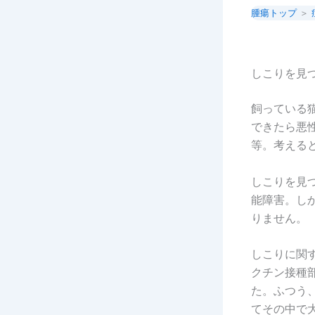
腫瘍トップ
＞
しこりを見
飼っている
できたら悪
等。考える
しこりを見
能障害。し
りません。
しこりに関す
クチン接種
た。ふつう
てその中で