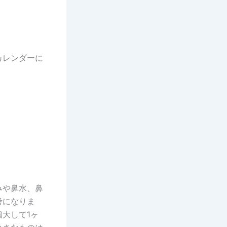
カレンダーに
みや鼻水、鼻
考になりま
大して1ヶ