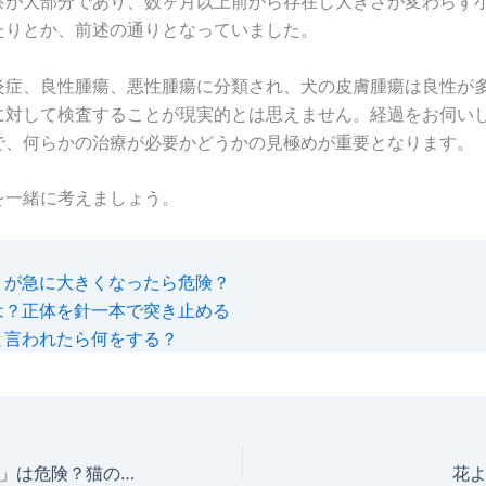
察が大部分であり、数ヶ月以上前から存在し大きさが変わらず
たりとか、前述の通りとなっていました。
炎症、良性腫瘍、悪性腫瘍に分類され、犬の皮膚腫瘍は良性が
に対して検査することが現実的とは思えません。経過をお伺い
で、何らかの治療が必要かどうかの見極めが重要となります。
を一緒に考えましょう。
りが急に大きくなったら危険？
は？正体を針一本で突き止める
と言われたら何をする？
「そのうち消える」は危険？猫のしこりを見つけたら何日待てるか
花