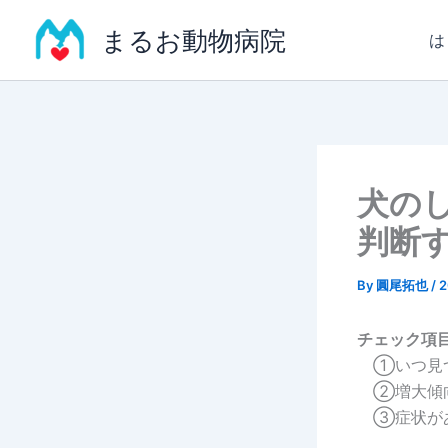
内
まるお動物病院
容
は
を
ス
キ
ッ
プ
犬の
判断
By
圓尾拓也
/
チェック項
①いつ見つ
②増大傾
③症状が