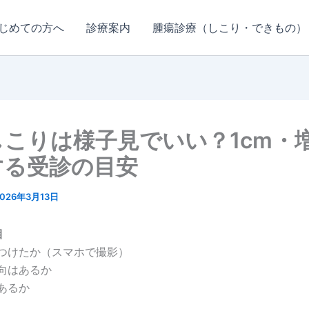
じめての方へ
診療案内
腫瘍診療（しこり・できもの）
しこりは様子見でいい？1cm・
する受診の目安
2026年3月13日
目
けたか（スマホで撮影）
向はあるか
あるか