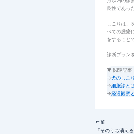
月以内の診
良性であっ
しこりは、
べての腫瘍
をすること
診断プラン
▼ 関連記事
→
犬のしこ
→
細胞診と
→
経過観察
前