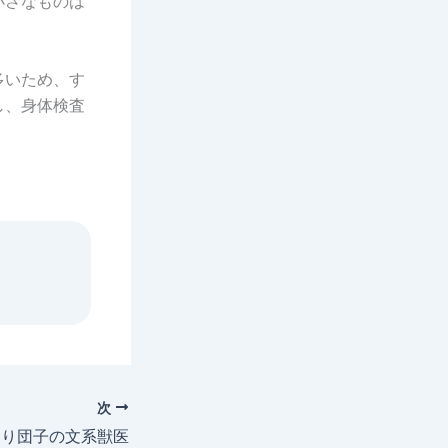
小さなものは
多いため、す
し、身体検査
次
より団子の文系獣医