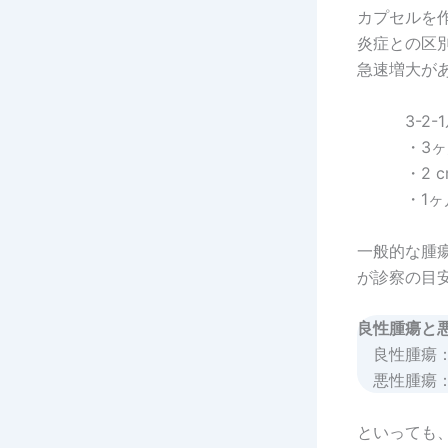
カプセルを
炎症との区別
急速増大があ
3-2
・3
・2 
・1
一般的な腫
が診察の目安
良性腫瘍と
良性腫瘍：
悪性腫瘍：
といっても