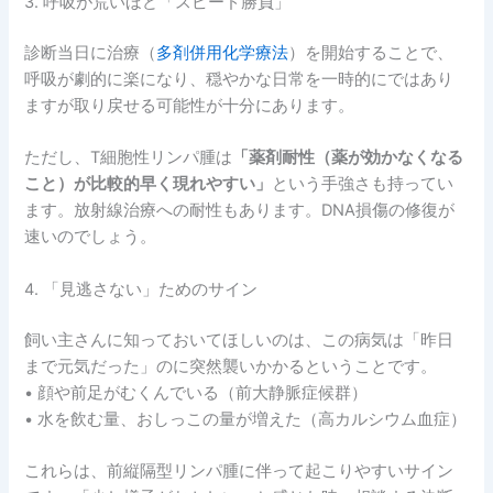
3. 呼吸が荒いほど「スピード勝負」
診断当日に治療（
多剤併用化学療法
）を開始することで、
呼吸が劇的に楽になり、穏やかな日常を一時的にではあり
ますが取り戻せる可能性が十分にあります。
ただし、T細胞性リンパ腫は
「薬剤耐性（薬が効かなくなる
こと）が比較的早く現れやすい」
という手強さも持ってい
ます。放射線治療への耐性もあります。DNA損傷の修復が
速いのでしょう。
4. 「見逃さない」ためのサイン
飼い主さんに知っておいてほしいのは、この病気は「昨日
まで元気だった」のに突然襲いかかるということです。
• 顔や前足がむくんでいる（前大静脈症候群）
• 水を飲む量、おしっこの量が増えた（高カルシウム血症）
これらは、前縦隔型リンパ腫に伴って起こりやすいサイン