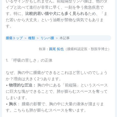
いるサインかもしれません。前縦隔型リンパ腫は、他のタ
イプと比べて進行が非常に早く、一刻を争う救急疾患で
す。特に、
比較的若い猫や犬にも多く見られる
ため、「ま
だ若いから大丈夫」という油断が禁物な病気でもありま
す。
腫瘍トップ
＞
種類
＞
リンパ腫
＞ 本記事
執筆：
圓尾 拓也
（腫瘍科認定医・獣医学博士）
1. 「呼吸の苦しさ」の正体
なぜ、胸の中に腫瘍ができるとこれほど苦しいのでしょう
か？理由は大きく2つあります。
•
物理的な圧迫：
胸の中にある「前縦隔」というスペース
に巨大な塊ができることで、肺が膨らむスペースを奪って
しまいます。
•
胸水
： 腫瘍の影響で、胸の中に大量の液体が溜まりま
す。こちらも肺が膨らむスペースを奪います。