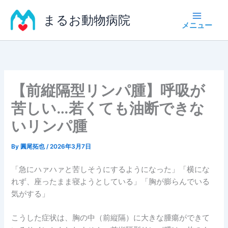
内
まるお動物病院
容
を
ス
キ
ッ
プ
【前縦隔型リンパ腫】呼吸が
苦しい…若くても油断できな
いリンパ腫
By
圓尾拓也
/
2026年3月7日
「急にハァハァと苦しそうにするようになった」「横にな
れず、座ったまま寝ようとしている」「胸が膨らんでいる
気がする」
こうした症状は、胸の中（前縦隔）に大きな腫瘍ができて