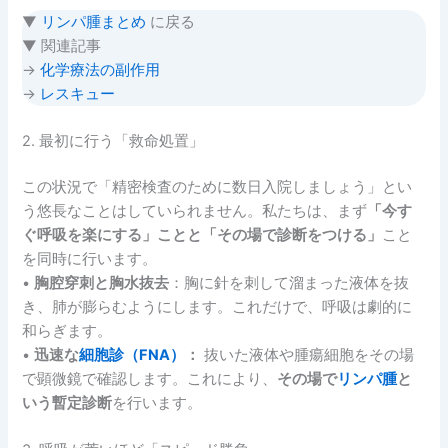
▼
リンパ腫まとめ
に戻る
▼ 関連記事
→
化学療法の副作用
→
レスキュー
2. 最初に行う「救命処置」
この状況で「精密検査のために数日入院しましょう」とい
う悠長なことはしていられません。私たちは、まず
「今す
ぐ呼吸を楽にする」ことと「その場で診断をつける」
こと
を同時に行います。
•
胸腔穿刺と胸水抜去
：胸に針を刺して溜まった液体を抜
き、肺が膨らむようにします。これだけで、呼吸は劇的に
和らぎます。
•
迅速な
細胞診（FNA）
：
抜いた液体や腫瘍細胞をその場
で顕微鏡で確認します。これにより、
その場で
リンパ腫
と
いう暫定診断
を行います。