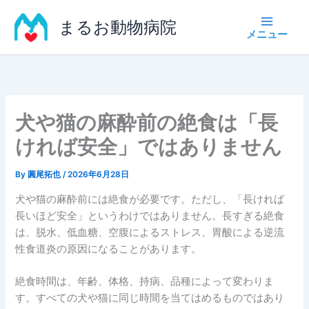
内
まるお動物病院
容
を
ス
キ
ッ
プ
犬や猫の麻酔前の絶食は「長
ければ安全」ではありません
By
圓尾拓也
/
2026年6月28日
犬や猫の麻酔前には絶食が必要です。ただし、「長ければ
長いほど安全」というわけではありません。長すぎる絶食
は、脱水、低血糖、空腹によるストレス、胃酸による逆流
性食道炎の原因になることがあります。
絶食時間は、年齢、体格、持病、品種によって変わりま
す。すべての犬や猫に同じ時間を当てはめるものではあり