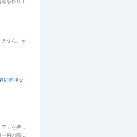
構造を作り上
りません。そ
満細胞腫
な
リア」を持っ
科手術の際に