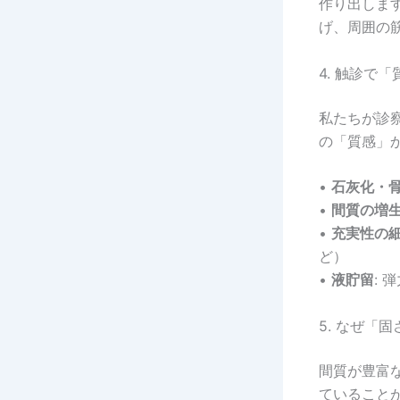
作り出しま
げ、周囲の
4. 触診で
私たちが診
の「質感」
•
石灰化・
•
間質の増
•
充実性の
ど）
•
液貯留
:
5. なぜ「
間質が豊富
ていること