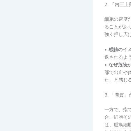
2. 「内圧
細胞の密度
ることがあ
強く押し広
•
感触のイメ
返されるよ
•
なぜ危険か
部で出血や
た」と感じ
3. 「間質
一方で、指
合、細胞そ
は、腫瘍細