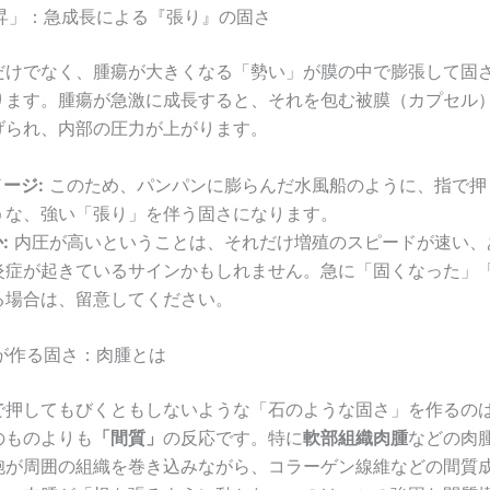
上昇」：急成長による『張り』の固さ
だけでなく、腫瘍が大きくなる「勢い」が膜の中で膨張して固
ります。腫瘍が急激に成長すると、それを包む被膜（カプセル
げられ、内部の圧力が上がります。
ージ:
このため、パンパンに膨らんだ水風船のように、指で押
うな、強い「張り」を伴う固さになります。
:
内圧が高いということは、それだけ増殖のスピードが速い、
炎症が起きているサインかもしれません。急に「固くなった」
る場合は、留意してください。
」が作る固さ：肉腫とは
で押してもびくともしないような「石のような固さ」を作るの
のものよりも
「間質」
の反応です。特に
軟部組織肉腫
などの肉
胞が周囲の組織を巻き込みながら、コラーゲン線維などの間質