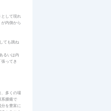
さとして現れ
）が内側から
しても跳ね
あるいは内
「張ってき
は、多くの場
腫系腫瘍で
成分を豊富に