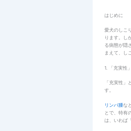
はじめに
愛犬のしこ
ります。し
る病態が隠
まえて、し
1. 「充実
「充実性」
す。
リンパ腫
な
とで、特有
は、いわば