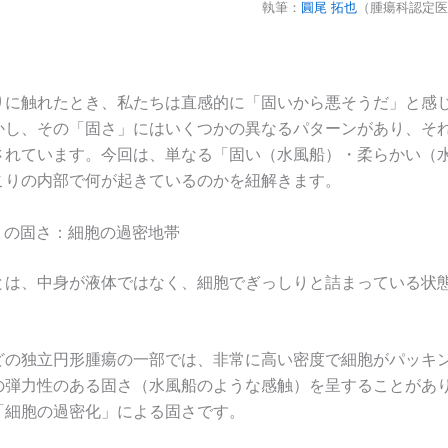
執筆：
圓尾 拓也
（腫瘍科認定医
りに触れたとき、私たちは直感的に「固いから悪そうだ」と感
かし、その「固さ」にはいくつかの異なるパターンがあり、そ
されています。今回は、単なる「固い（水風船）・柔らかい（
こりの内部で何が起きているのかを紐解きます。
性」の固さ：細胞の過密地帯
とは、中身が液体ではなく、細胞でぎっしりと詰まっている状
どの独立円形腫瘍の一部では、非常に高い密度で細胞がパッキ
の弾力性のある固さ（水風船のような感触）を呈することがあ
「細胞の過密化」による固さです。