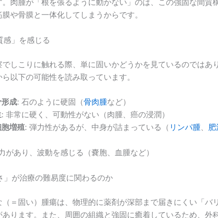
す。肉腫が「根を張るように動かない」のは、この強固な間質
筋膜や骨膜と一体化してしまうからです。
「質感」を感じる
察でしこりに触れる際、単に固いかどうかを見ているのではあ
から以下の可能性を読み取っています。
骨形成
: 石のように硬固（
骨肉腫
など）
生
: 非常に硬く、可動性がない（肉腫、癌の浸潤）
細胞増殖
: 弾力性があるが、中身が詰まっている（
リンパ腫
、
肥
 弾力があり、波動を感じる（嚢胞、血腫など）
固さ」が治療の難易度に関わるのか
な（＝固い）腫瘍は、物理的に薬剤が深部まで届きにくい「バ
があります。また、周囲の組織と強固に癒着しているため、外