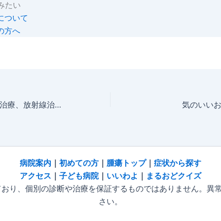
みたい
について
の方へ
愛犬・愛猫のがん治療、放射線治療と緩和ケアどちらを選ぶ？
気のいい
病院
案内
｜
初めての方
｜
腫瘍トップ
｜
症状から探す
アクセス
｜
子ども病院
｜
いいわよ
｜
まるおどクイズ
おり、個別の診断や治療を保証するものではありません。異
さい。