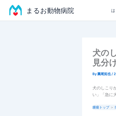
内
まるお動物病院
容
は
を
ス
キ
ッ
プ
犬の
見分
By
圓尾拓也
/
犬のしこり
い」「急に
腫瘍トップ
＞