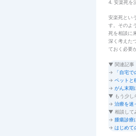
4. 安楽死
安楽死とい
す。そのよ
死を相談に
深く考えた
ておく必要
▼ 関連記事
→
「自宅で
→
ペットと
→
がん末期
▼ もう少し
→
治療を迷
▼ 相談して
→
腫瘍診療
→
はじめて