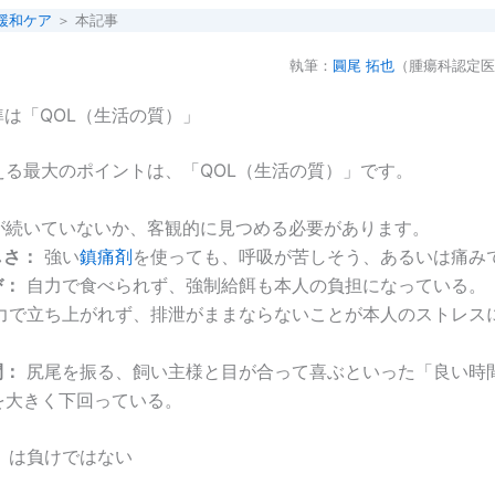
緩和ケア
＞ 本記事
執筆：
圓尾 拓也
（腫瘍科認定医
基準は「QOL（生活の質）」
える最大のポイントは、「QOL（生活の質）」です。
が続いていないか、客観的に見つめる必要があります。
しさ：
強い
鎮痛剤
を使っても、呼吸が苦しそう、あるいは痛み
び：
自力で食べられず、強制給餌も本人の負担になっている。
力で立ち上がれず、排泄がままならないことが本人のストレス
間：
尻尾を振る、飼い主様と目が合って喜ぶといった「良い時
を大きく下回っている。
死」は負けではない