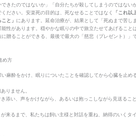
かできたのではないか」「自分たちが殺してしまうのではない
でください。安楽死の目的は、死なせることではなく
「これ以
ること」
にあります。延命治療が、結果として「死ぬまで苦し
可能性があります。穏やかな眠りの中で旅立たせてあげること
族に贈ることができる、最後で最大の「慈悲（プレゼント）」
の進め方
深い麻酔をかけ、眠りについたことを確認してから心臓を止め
切ありません。
が付き添い、声をかけながら、あるいは抱っこしながら見送るこ
時」が来るまで、私たちは飼い主様と対話を重ね、納得のいくタ
。