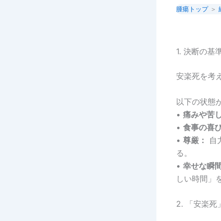
腫瘍トップ
＞
1. 決断の
安楽死を考
以下の状態
•
痛みや苦
•
食事の喜
•
尊厳：
自
る。
•
幸せな瞬
しい時間」
2. 「安楽