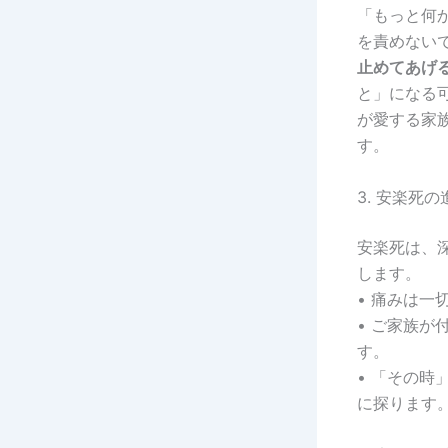
「もっと何
を責めない
止めてあげ
と」になる
が愛する家
す。
3. 安楽死
安楽死は、
します。
• 痛みは一
• ご家族
す。
• 「その
に探ります