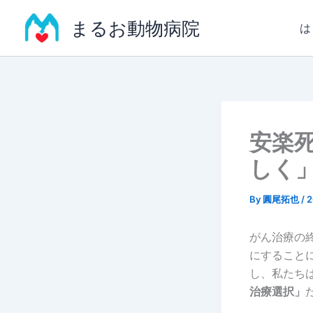
内
まるお動物病院
容
は
を
ス
キ
ッ
プ
安楽
しく
By
圓尾拓也
/
がん治療の
にすること
し、私たち
治療選択」