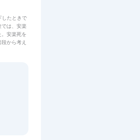
下したときで
験では、安楽
た。安楽死を
普段から考え