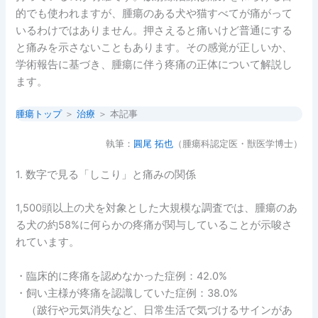
的でも使われますが、腫瘍のある犬や猫すべてが痛がって
いるわけではありません。押さえると痛いけど普通にする
と痛みを示さないこともあります。その感覚が正しいか、
学術報告に基づき、腫瘍に伴う疼痛の正体について解説し
ます。
腫瘍トップ
＞
治療
＞ 本記事
執筆：
圓尾 拓也
（腫瘍科認定医・獣医学博士）
1. 数字で見る「しこり」と痛みの関係
1,500頭以上の犬を対象とした大規模な調査では、腫瘍のあ
る犬の約58%に何らかの疼痛が関与していることが示唆さ
れています。
・臨床的に疼痛を認めなかった症例：42.0%
・飼い主様が疼痛を認識していた症例：38.0%
（跛行や元気消失など、日常生活で気づけるサインがあ