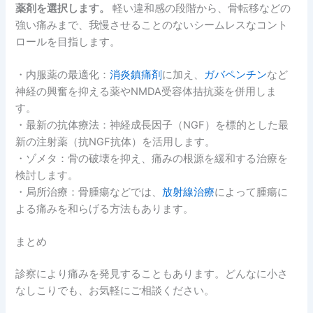
薬剤を選択します。
軽い違和感の段階から、骨転移などの
強い痛みまで、我慢させることのないシームレスなコント
ロールを目指します。
・内服薬の最適化：
消炎鎮痛剤
に加え、
ガバペンチン
など
神経の興奮を抑える薬やNMDA受容体拮抗薬を併用しま
す。
・最新の抗体療法：神経成長因子（NGF）を標的とした最
新の注射薬（抗NGF抗体）を活用します。
・ゾメタ：骨の破壊を抑え、痛みの根源を緩和する治療を
検討します。
・局所治療：骨腫瘍などでは、
放射線治療
によって腫瘍に
よる痛みを和らげる方法もあります。
まとめ
診察により痛みを発見することもあります。どんなに小さ
なしこりでも、お気軽にご相談ください。