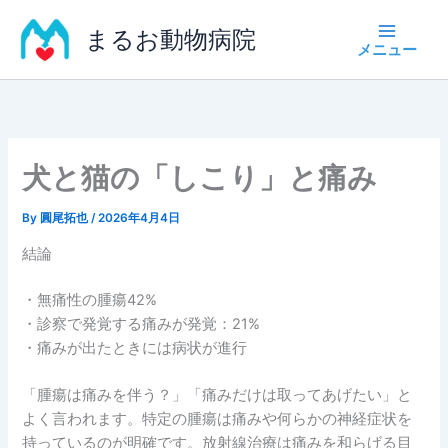
内
まるお動物病院
容
を
ス
キ
ッ
プ
犬と猫の「しこり」と痛み
By
圓尾拓也
/
2026年4月4日
結論
・無痛性の腫瘍42%
・診察で発覚する痛みが発覚：21%
・痛みが出たときには病状が進行
「腫瘍は痛みを伴う？」「痛みだけは取ってあげたい」と
よく言われます。特定の腫瘍は痛みや何らかの神経症状を
持っているのが明確です。放射線治療は痛みを和らげる目