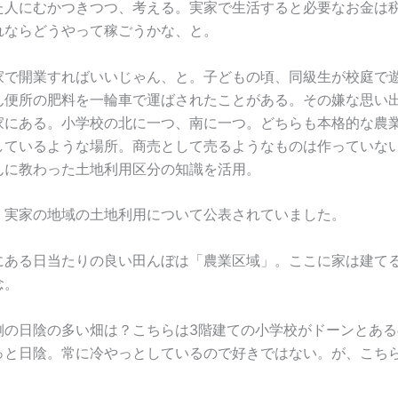
た人にむかつきつつ、考える。実家で生活すると必要なお金は
れならどうやって稼ごうかな、と。
家で開業すればいいじゃん、と。子どもの頃、同級生が校庭で
ん便所の肥料を一輪車で運ばされたことがある。その嫌な思い
家にある。小学校の北に一つ、南に一つ。どちらも本格的な農
しているような場所。商売として売るようなものは作っていな
んに教わった土地利用区分の知識を活用。
、実家の地域の土地利用について公表されていました。
にある日当たりの良い田んぼは「農業区域」。ここに家は建て
念。
側の日陰の多い畑は？こちらは3階建ての小学校がドーンとある
っと日陰。常に冷やっとしているので好きではない。が、こち