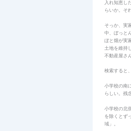
入れ知恵し
らいか。そ
そっか、実
中、ぼっと
ぼと畑が実
土地を維持
不動産屋さ
検索すると
小学校の南
らしい。残
小学校の北
を除くとず
域」。