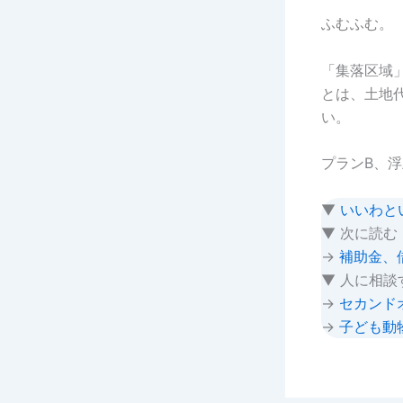
ふむふむ。
「集落区域
とは、土地
い。
プランB、
▼
いいわと
▼ 次に読む
→
補助金、
▼ 人に相談
→
セカンド
→
子ども動