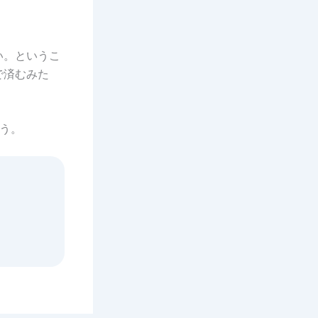
い。というこ
で済むみた
う。