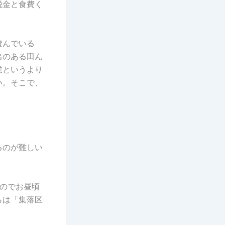
税金と食費く
遊んでいる
出のある田ん
業というより
い。そこで、
るのが難しい
のでお昼頃
らは「集落区