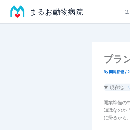
内
まるお動物病院
容
は
を
ス
キ
ッ
プ
プラン
By
圓尾拓也
/
▼ 現在地：
開業準備の
知識なのか
に帰るから