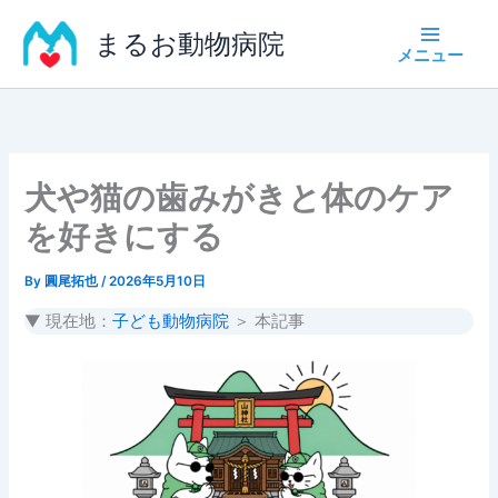
内
まるお動物病院
容
を
ス
キ
ッ
プ
犬や猫の歯みがきと体のケア
を好きにする
By
圓尾拓也
/
2026年5月10日
▼ 現在地：
子ども動物病院
＞ 本記事