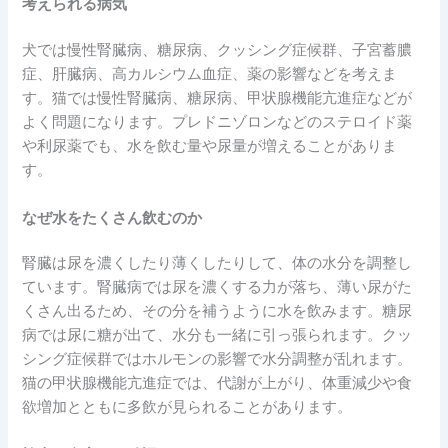
考えられる病気
犬では慢性腎臓病、糖尿病、クッシング症候群、子宮蓄膿
症、肝臓病、高カルシウム血症、薬の影響などを考えま
す。猫では慢性腎臓病、糖尿病、甲状腺機能亢進症などが
よく問題になります。プレドニゾロンなどのステロイド薬
や利尿薬でも、水を飲む量や尿量が増えることがありま
す。
なぜ水をたくさん飲むのか
腎臓は尿を濃くしたり薄くしたりして、体の水分を調整し
ています。腎臓病では尿を濃くする力が落ち、薄い尿がた
くさん出るため、その分を補うように水を飲みます。糖尿
病では尿に糖が出て、水分も一緒に引っ張られます。クッ
シング症候群ではホルモンの影響で水分調整が乱れます。
猫の甲状腺機能亢進症では、代謝が上がり、体重減少や食
欲増加とともに多飲が見られることがあります。