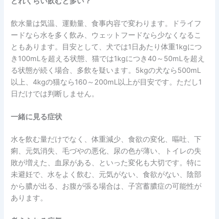
どれくらい飲むと多い？
飲水量は気温、運動量、食事内容で変わります。ドライフ
ードなら水を多く飲み、ウェットフードなら少なくなるこ
ともあります。目安として、犬では1日あたり体重1kgにつ
き100mLを超える状態、猫では1kgにつき40～50mLを超え
る状態が続く場合、多飲を疑います。5kgの犬なら500mL
以上、4kgの猫なら160～200mL以上が目安です。ただし1
日だけでは判断しません。
一緒に見る症状
水を飲む量だけでなく、体重減少、食欲の変化、嘔吐、下
痢、元気消失、毛づやの悪化、尿の色が薄い、トイレの失
敗が増えた、血尿がある、といった変化も大切です。特に
未避妊で、水をよく飲む、元気がない、食欲がない、陰部
から膿が出る、お腹が張る場合は、子宮蓄膿症の可能性が
あります。