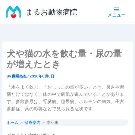
内
まるお動物病院
容
を
ス
キ
ッ
プ
犬や猫の水を飲む量・尿の量
が増えたとき
By
圓尾拓也
/
2026年6月6日
「水をよく飲む」「おしっこの量が多い」とき、暑さや習
慣だけではなく、体の中で病気が進んでいることがありま
す。多飲多尿は、腎臓病、糖尿病、ホルモンの病気、子宮
蓄膿症、薬の影響などで見られる症状です。
ホーム
＞
診療案内
＞ 本記事