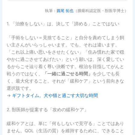
執筆：
圓尾 拓也
（腫瘍科認定医・獣医学博士）
1. 「治療をしない」は、決して「諦める」ことではない
「手術をしない＝見捨てること」と自分を責めてしまう飼
い主さんがいらっしゃいます。でも、それは違います。
「これ以上痛い思いをさせたくない」「住み慣れた家で穏
やかに過ごさせてあげたい」という願いは、深く愛してい
るからこそ辿り着く尊い決断です。根治を目指してがんと
戦うのではなく、
「一緒に過ごせる時間」
を少しでも長
く、最大化すること。それが「緩和ケア」という前向きな
選択肢です。
→
ギフトタイム。犬や猫と過ごす大切な時間
2. 獣医師が提案する「攻めの緩和ケア」
緩和ケアとは、単に「何もしないで見守る」ことではあり
ません。QOL（生活の質）を維持するために、できること