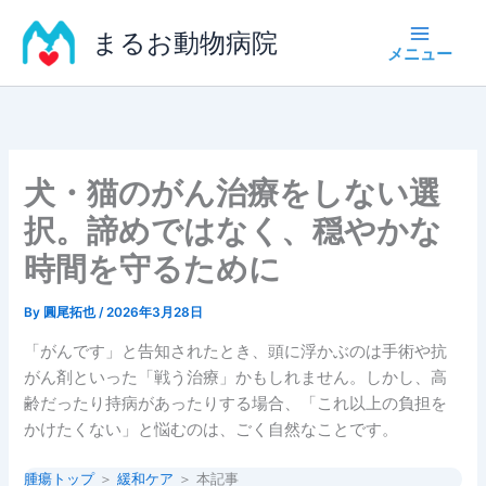
内
まるお動物病院
容
を
ス
キ
ッ
プ
犬・猫のがん治療をしない選
択。諦めではなく、穏やかな
時間を守るために
By
圓尾拓也
/
2026年3月28日
「がんです」と告知されたとき、頭に浮かぶのは手術や抗
がん剤といった「戦う治療」かもしれません。しかし、高
齢だったり持病があったりする場合、「これ以上の負担を
かけたくない」と悩むのは、ごく自然なことです。
腫瘍トップ
＞
緩和ケア
＞ 本記事