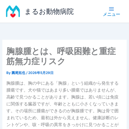
内
まるお動物病院
容
を
ス
キ
ッ
プ
胸腺腫とは、呼吸困難と重症
筋無力症リスク
By
圓尾拓也
/
2026年5月29日
胸腺腫は、胸の中にある「胸腺」という組織から発生する
腫瘍です。犬や猫ではあまり多い腫瘍ではありませんが、
高齢で見つかることがあります。胸腺は、若い頃には免疫
に関係する臓器ですが、年齢とともに小さくなっていきま
す。その場所に腫瘍ができるのが胸腺腫です。胸は骨で囲
まれているため、最初は外から見えません。健康診断のレ
ントゲンや、咳・呼吸の異常をきっかけに見つかることが