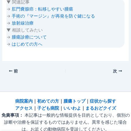
▼ 関連記事
→
肛門嚢腺癌：転移しやすい腫瘍
→
手術の『マージン』が再発を防ぐ鍵になる
→
放射線治療
▼ 相談してみたい
→
腫瘍診療について
→
はじめての方へ
前
次
病院
案内
｜
初めての方
｜
腫瘍トップ
｜
症状から探す
アクセス
｜
子ども病院
｜
いいわよ
｜
まるおどクイズ
免責事項：
本記事は一般的な情報提供を目的としており、個別の
診断や治療を保証するものではありません。異常を感じた場合
は、お近くの動物病院を受診してください。