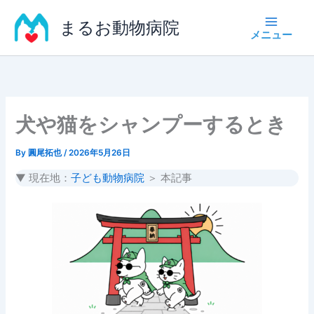
内
まるお動物病院
容
を
ス
キ
ッ
プ
犬や猫をシャンプーするとき
By
圓尾拓也
/
2026年5月26日
▼ 現在地：
子ども動物病院
＞ 本記事