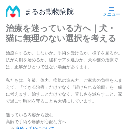
内
まるお動物病院
容
を
ス
治療を迷っている方へ｜犬・
キ
猫に無理のない選択を考える
ッ
プ
治療をするか、しないか。手術を受けるか、様子を見るか。
抗がん剤を始めるか、緩和ケアを選ぶか。犬や猫の治療で
は、正解がひとつではない場面があります。
私たちは、年齢、体力、病気の進み方、ご家族の負担をふま
えて、「できる治療」だけでなく「続けられる治療」を一緒
に考えます。治すことだけでなく、苦しさを減らすこと、家
で過ごす時間を守ることも大切にしています。
迷っている内容から読む
高齢で手術や麻酔が心配な方へ
→
麻酔・手術について