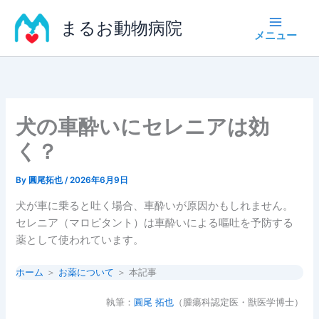
内
まるお動物病院
容
を
ス
キ
ッ
プ
犬の車酔いにセレニアは効
く？
By
圓尾拓也
/
2026年6月9日
犬が車に乗ると吐く場合、車酔いが原因かもしれません。
セレニア（マロピタント）は車酔いによる嘔吐を予防する
薬として使われています。
ホーム
＞
お薬について
＞ 本記事
執筆：
圓尾 拓也
（腫瘍科認定医・獣医学博士）