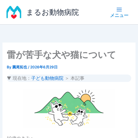
内
まるお動物病院
容
を
ス
キ
ッ
プ
雷が苦手な犬や猫について
By
圓尾拓也
/
2026年6月29日
▼ 現在地：
子ども動物病院
＞ 本記事