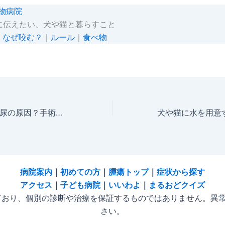
物病院
分に伝えたい、犬や猫と暮らすこと
｜
なぜ咬む？
｜
ルール
｜
食べ物
犬の膀胱腫瘍。血尿の原因？手術できる？治療と見通し
病院
案内
｜
初めての方
｜
腫瘍トップ
｜
症状から探す
アクセス
｜
子ども病院
｜
いいわよ
｜
まるおどクイズ
おり、個別の診断や治療を保証するものではありません。異
さい。