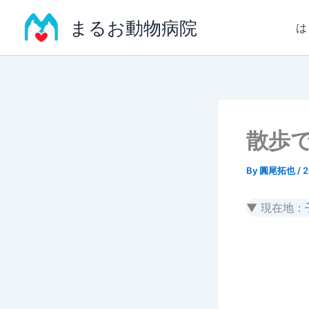
内
まるお動物病院
容
は
を
ス
キ
ッ
プ
散歩
By
圓尾拓也
/
▼ 現在地：