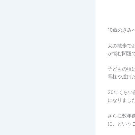
10歳のきみ
犬の散歩で
が悩む問題
子どもの頃
電柱や道ば
20年くら
になりまし
さらに数年
に、という