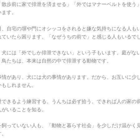
「散歩前に家で排泄を済ませる」「外ではマナーベルトを使う
います。
日、自宅の塀や門にオシッコをされると嫌な気持ちになる人も
れていたら困ります。「なぜうちの前で」と感じる人もいるで
、犬には「外でしか排泄できない」という子もいます。庭がな
、鳥たちは、本来は自然の中で排泄する動物です。
事情があり、犬には犬の事情があります。だから、お互いに少
かもしれません。
泄できるよう練習する。うんちは必ず拾う。できれば人の家の
人がいることを知る。
を飼っていない人も、「動物と暮らす社会」を少しだけ温かく
す。