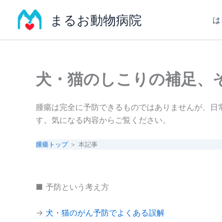
内
まるお動物病院
容
は
を
ス
キ
ッ
犬・猫のしこりの補足、
プ
腫瘍は完全に予防できるものではありませんが、日
す。気になる内容からご覧ください。
腫瘍トップ
＞ 本記事
■ 予防という考え方
→
犬・猫のがん予防でよくある誤解