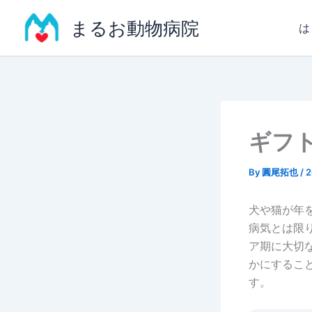
内
まるお動物病院
容
は
を
ス
キ
ッ
プ
ギフ
By
圓尾拓也
/
犬や猫が年
病気とは限
ア期に大切
かにするこ
す。