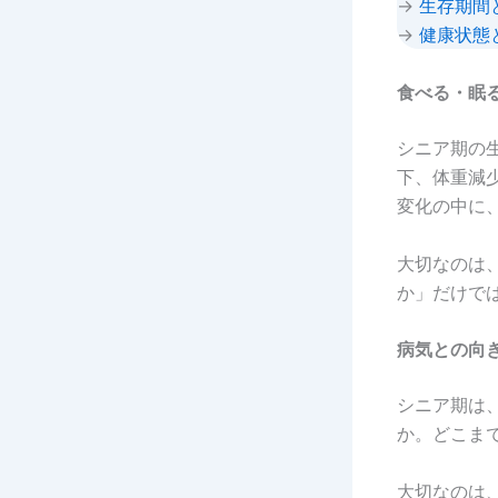
→
生存期間
→
健康状態
食べる
・眠
シニア期の
下、体重減
変化の中に
大切なのは
か」だけで
病気との向
シニア期は
か。どこま
大切なのは