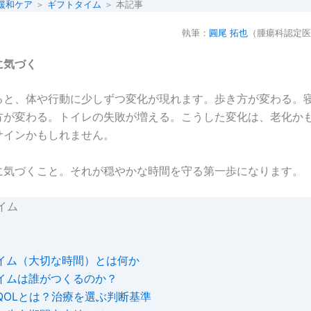
緩和ケア
＞
ギフトタイム
＞ 本記事
執筆：
圓尾 拓也
（腫瘍科認定医
に気づく
ると、体や行動に少しずつ変化が現れます。歩き方が変わる。
方が変わる。トイレの失敗が増える。こうした変化は、老化か
サインかもしれません。
に気づくこと。それが穏やかな時間を守る第一歩になります。
イム
イム（大切な時間）とは何か
イムは誰がつくるのか？
QOLとは？治療を選ぶ判断基準