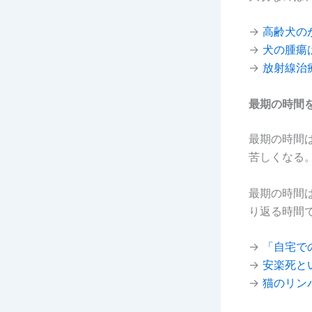
→
高齢犬の
→
犬の腫瘍
→
放射線治
最期の時間
最期の時間
苦しくなる
最期の時間
り返る時間
→
「自宅で
→
安楽死と
→
猫のリン